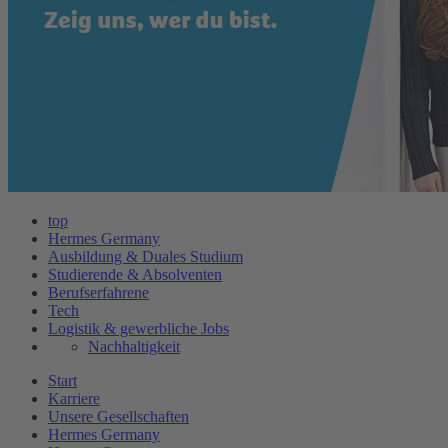
top
Hermes Germany
Ausbildung & Duales Studium
Studierende & Absolventen
Berufserfahrene
Tech
Logistik & gewerbliche Jobs
Nachhaltigkeit
Start
Karriere
Unsere Gesellschaften
Hermes Germany