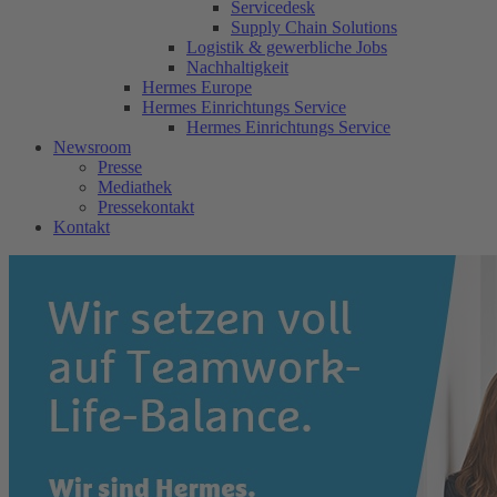
Servicedesk
Supply Chain Solutions
Logistik & gewerbliche Jobs
Nachhaltigkeit
Hermes Europe
Hermes Einrichtungs Service
Hermes Einrichtungs Service
Newsroom
Presse
Mediathek
Pressekontakt
Kontakt