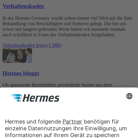
Verhaltenskodex
In der Hermes Germany wurde schon immer viel Wert auf die faire
Behandlung von Beschäftigten und Partnern gelegt. Die bei uns
schon seit langem geltenden Werte haben wir nunmehr erstmals
auch schriftlich in Form des Verhaltenskodex festgehalten.
Verhaltenskodex lesen (1 MB)
Hermes bloggt
Ob spannende Berufsbilder, persönliche Stories aus dem
Arbeitsalltag oder ein Blick hinter die Kulissen unserer
Ausbildungsprogramme: Hier erzählen unsere Mitarbeitenden selbst,
was Hermes Germany ausmacht.
zum Blog
Folge uns im Social Web
XING
LinkedIn
kununu