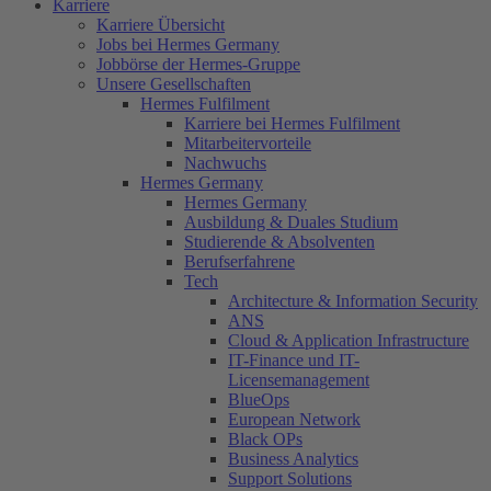
Karriere
Karriere Übersicht
Jobs bei Hermes Germany
Jobbörse der Hermes-Gruppe
Unsere Gesellschaften
Hermes Fulfilment
Karriere bei Hermes Fulfilment
Mitarbeitervorteile
Nachwuchs
Hermes Germany
Hermes Germany
Ausbildung & Duales Studium
Studierende & Absolventen
Berufserfahrene
Tech
Architecture & Information Security
ANS
Cloud & Application Infrastructure
IT-Finance und IT-
Licensemanagement
BlueOps
European Network
Black OPs
Business Analytics
Support Solutions