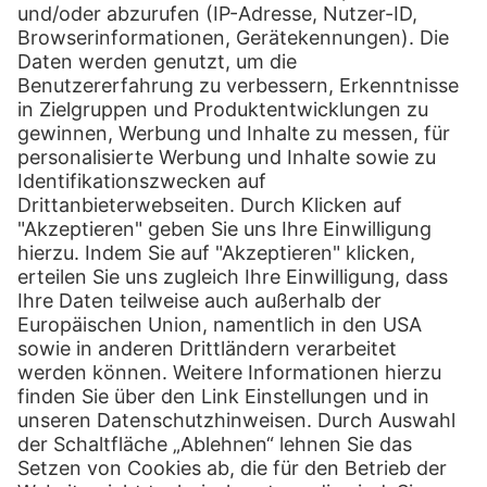
YouTube
Twitter
Instagram
Blog
Drucken
Tools & Services
Sendungsverfolgung
PaketShop finden
myHermes Business-Portal
Hermes PORT
Über uns
Hermes Gruppe
Jobs & Karriere
Newsroom
Kontakt
Presse Kontakt