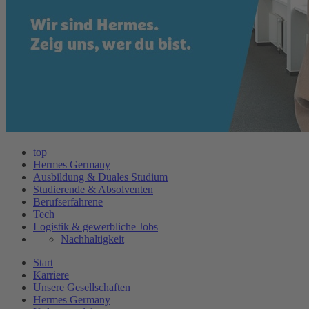
top
Hermes Germany
Ausbildung & Duales Studium
Studierende & Absolventen
Berufserfahrene
Tech
Logistik & gewerbliche Jobs
Nachhaltigkeit
Start
Karriere
Unsere Gesellschaften
Hermes Germany