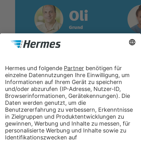
Folge uns im Social Web
XING
LinkedIn
kununu
YouTube
Instagram
Folge uns im Social Web
XING
LinkedIn
kununu
YouTube
Instagram
Drucken
Tools & Services