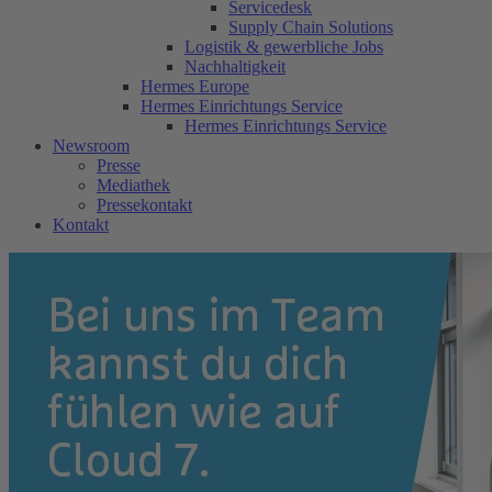
Servicedesk
Supply Chain Solutions
Logistik & gewerbliche Jobs
Nachhaltigkeit
Hermes Europe
Hermes Einrichtungs Service
Hermes Einrichtungs Service
Newsroom
Presse
Mediathek
Pressekontakt
Kontakt