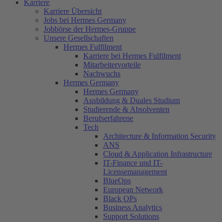
Karriere
Karriere Übersicht
Jobs bei Hermes Germany
Jobbörse der Hermes-Gruppe
Unsere Gesellschaften
Hermes Fulfilment
Karriere bei Hermes Fulfilment
Mitarbeitervorteile
Nachwuchs
Hermes Germany
Hermes Germany
Ausbildung & Duales Studium
Studierende & Absolventen
Berufserfahrene
Tech
Architecture & Information Security
ANS
Cloud & Application Infrastructure
IT-Finance und IT-
Licensemanagement
BlueOps
European Network
Black OPs
Business Analytics
Support Solutions