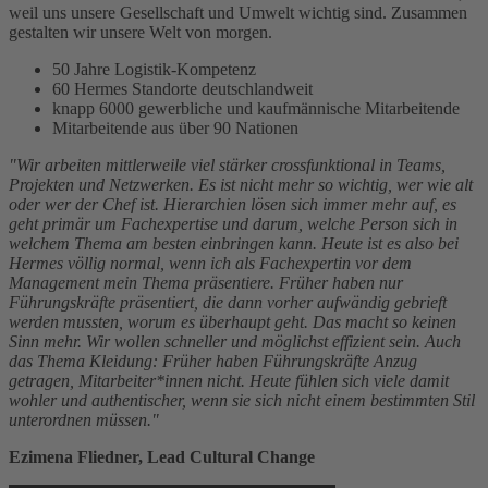
weil uns unsere Gesellschaft und Umwelt wichtig sind. Zusammen
gestalten wir unsere Welt von morgen.
50 Jahre Logistik-Kompetenz
60 Hermes Standorte deutschlandweit
knapp 6000 gewerbliche und kaufmännische Mitarbeitende
Mitarbeitende aus über 90 Nationen
"Wir arbeiten mittlerweile viel stärker crossfunktional in Teams,
Projekten und Netzwerken. Es ist nicht mehr so wichtig, wer wie alt
oder wer der Chef ist. Hierarchien lösen sich immer mehr auf, es
geht primär um Fachexpertise und darum, welche Person sich in
welchem Thema am besten einbringen kann. Heute ist es also bei
Hermes völlig normal, wenn ich als Fachexpertin vor dem
Management mein Thema präsentiere. Früher haben nur
Führungskräfte präsentiert, die dann vorher aufwändig gebrieft
werden mussten, worum es überhaupt geht. Das macht so keinen
Sinn mehr. Wir wollen schneller und möglichst effizient sein. Auch
das Thema Kleidung: Früher haben Führungskräfte Anzug
getragen, Mitarbeiter*innen nicht. Heute fühlen sich viele damit
wohler und authentischer, wenn sie sich nicht einem bestimmten Stil
unterordnen müssen."
Ezimena Fliedner, Lead Cultural Change