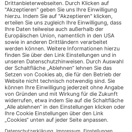
Sendungsverfolgung
PaketShop finden
myHermes Business-Portal
Hermes PORT
Über uns
Hermes Gruppe
Jobs & Karriere
Newsroom
Kontakt
Presse Kontakt
Privatkunden Kontakt
Geschäftskunden Kontakt
Lieferanten Kontakt
Unternehmer werden
PaketShop-Partner werden
Länderversion