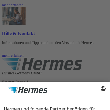
mehr erfahren
Hilfe & Kontakt
Informationen und Tipps rund um den Versand mit Hermes.
mehr erfahren
Hermes Germany GmbH
Essener Bogen 1
22419 Hamburg
Germany
Kontaktieren Sie uns:
Nachricht schreiben
mehr erfahren