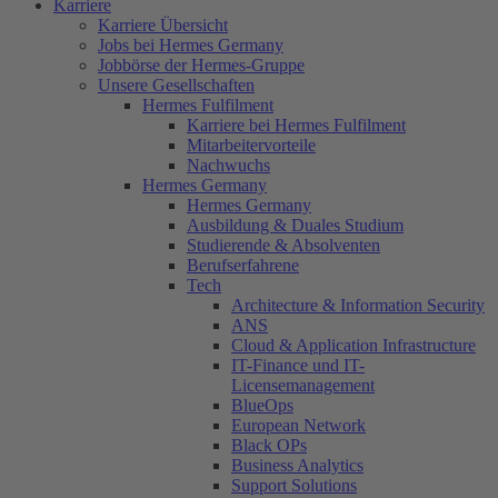
Karriere
Karriere Übersicht
Jobs bei Hermes Germany
Jobbörse der Hermes-Gruppe
Unsere Gesellschaften
Hermes Fulfilment
Karriere bei Hermes Fulfilment
Mitarbeitervorteile
Nachwuchs
Hermes Germany
Hermes Germany
Ausbildung & Duales Studium
Studierende & Absolventen
Berufserfahrene
Tech
Architecture & Information Security
ANS
Cloud & Application Infrastructure
IT-Finance und IT-
Licensemanagement
BlueOps
European Network
Black OPs
Business Analytics
Support Solutions