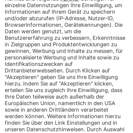
Folgen Sie uns:
Xing
LinkedIn
YouTube
Blog
Drucken
Tools & Services
Sendungsverfolgung
PaketShop finden
myHermes Business-Portal
Hermes PORT
Über uns
Hermes Gruppe
Jobs & Karriere
Newsroom