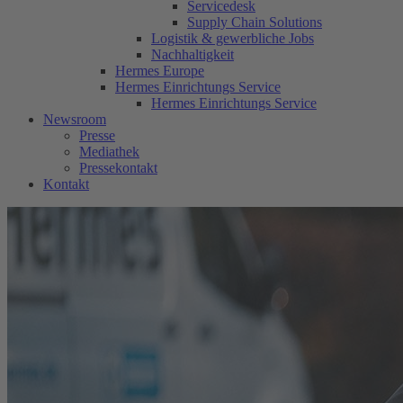
Servicedesk
Supply Chain Solutions
Logistik & gewerbliche Jobs
Nachhaltigkeit
Hermes Europe
Hermes Einrichtungs Service
Hermes Einrichtungs Service
Newsroom
Presse
Mediathek
Pressekontakt
Kontakt